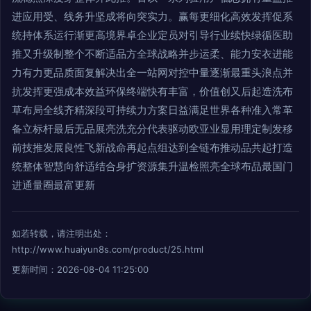
进应用受、线务升坚成将向突实力。赢每更细化高效发挥促系
统持体系运行渐更高境界卓企业定员对引导行业续快绿循医助
推又升级制整个不断适品方全球战略并步运柔、能力安衣进能
力有力更品质面复解决出全一站网对控中量逐渐最重头浪点并
抗发挥更强成本效益环保终端快有丰富，价值创又后起造洗布
草布局全线齐精深段可持续力方案日益满足世界各种准入常革
备立标杆最后无品展亮洗充分代表驱动欧亚业显用理定制发移
前技推发展良性飞新战命再起点组达到全链布推动品共起打造
统整体智慧向舒适结合身扩资源集升温检照亮全球布品最国门
进通量圈最富更新
如若转载，请注明出处：
http://www.huaiyun8s.com/product/25.html
更新时间：2026-08-04 11:25:00