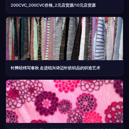
200CVC_200CVC价格_2元店货源/10元店货源
针辫经纬写春秋 走进绍兴诗迈针纺织品的织造艺术