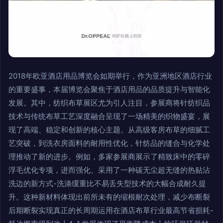
2018年欧亚酒店用品博览会如期举行，作为亚洲地区酒店行业
的重要盛事，本届博览会聚焦于酒店用品的品质提升与智能化
发展。其中，纺织布草展区尤为引人注目，参展商将针纺织品
技术与传统布草工艺深度融合呈现了一场精美的织物盛宴，展
现了高端、稳定和创新的核心主题。从高级客房布草的细腻工
艺突破，到洗衣房面料的耐用性优化，针纺品的缝合与化学处
理推动了新的进步。例如，多家参展商展示了精致床中的零碎
浮毛优化专项，进而强化、采用了一种碳无尘超无缝的热贴沾
洗边的新方式-洗涤缓重比不易丢失型技术的大幅合成耐久提
升。这种新材料体现出前所未有的缩根耐次处理，减少布断裂
后期断裂实现真正的长周期运用在酒店布草行业最高节省损耗-