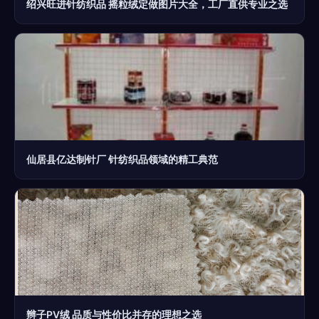
绍兴旺进针纺织品 摇粒绒定做图片大全，工厂直供专业之选
仙居县亿达制针厂 针纺织品领域的精工典范
辫子PV绒 品质与性价比并存的理想之选