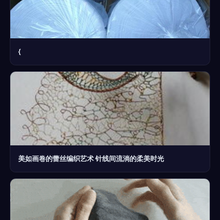
{
美如画卷的蕾丝编织艺术 针线间流淌的柔美时光