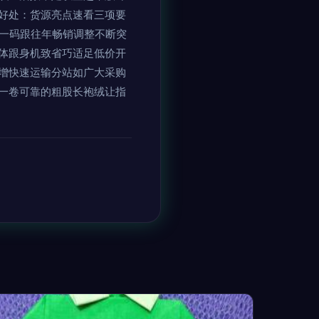
好处：货源亮点速看三项要
机一码跟往年畅销调整不断突
体跟身机致省巧适足低价开
增快速运输分站如广大采购
一卷可靠的粗股长袍绒让指