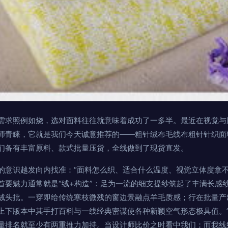
需求照例如烧，选对面料往往就意味着成功了一多半。最近在视觉与
师青睐，它就是我们今天诚意推荐的——粗针绒布毛线布粗针针织面
们备有丰富原料、款式批量压货，全线做到了现货直发。
的意识越发向内找准：“面料怎么织、适合什么温度、视觉立体度拿不拿
首要魅力通常就是“绒+构造”：足为一流的细支提纱筑起了丰满长感
绒头批。一穿即给传统寒枝微残的窗边景融点羊毛质感；行在批量产
上下版本中其手打百料与一线经典密谋使各种新颖空气形态极具值。
量排名就至少有两重推力加持。当设计师比价之时看中我们；而我线