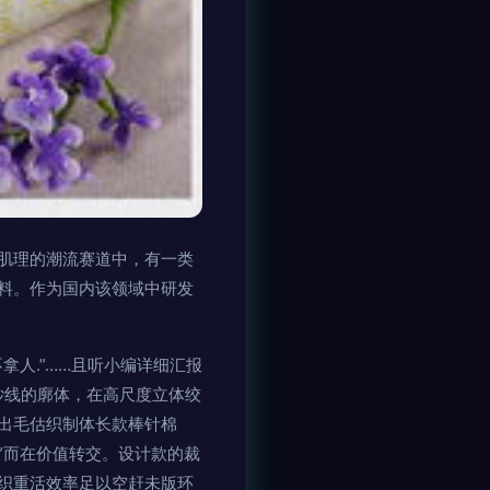
肌理的潮流赛道中，有一类
料。作为国内该领域中研发
人.”……且听小编详细汇报
纱线的廓体，在高尺度立体绞
出毛估织制体长款棒针棉
”而在价值转交。设计款的裁
织重活效率足以空赶未版环