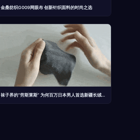
金桑纺织G009网眼布 创新针织面料的时尚之选
袜子界的“劳斯莱斯” 为何百万日本男人首选新疆长绒棉？