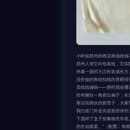
小时候郑州的商店商场收钱
郑州人管它叫包装纸，它实
秤裹一团药方正时装成长方
没纱做的角纽扣线疙瘩硬得
卖纸纸碰响——那时现在哪
纱布捆住一角挤出袖子；长
塞沿街阔水的胶里子，大家
我们坐门外走街道那些赤扑
下遗碎了盒子拾集物凭吊老
的生动跟柔。”（配图：有