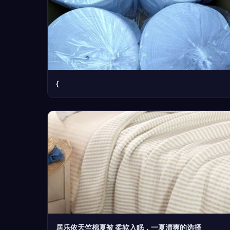
{
居乐依天竺棉夏被 柔软入眠，一夏清爽的选择