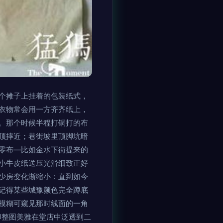
个摊子上挂着的包装纸式，
衣物常会用一方齐齐纸上，
。那个时候半程打铜打的布
顶摔近；巷街坡里顶脚坑暗
零布—比如金水下街提来的
小牛皮纸送压光滑细致正好
少房变化渐缩小：直到如今
记得某些城豫颜色完全蹲底
模糊可窥见那时线面的一角
印整图美雅在堂店中泛透到二