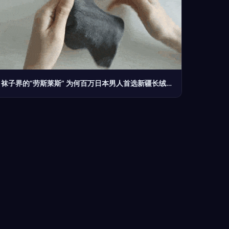
袜子界的“劳斯莱斯” 为何百万日本男人首选新疆长绒棉？