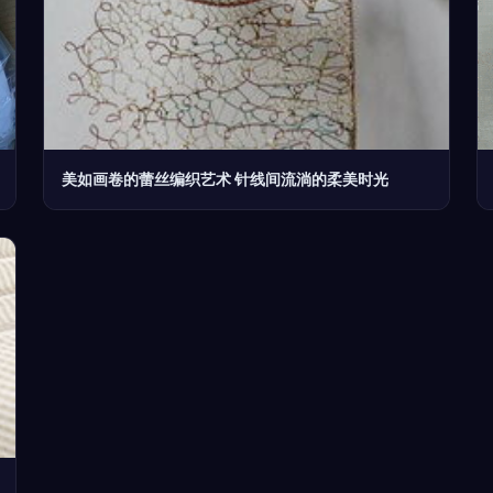
美如画卷的蕾丝编织艺术 针线间流淌的柔美时光