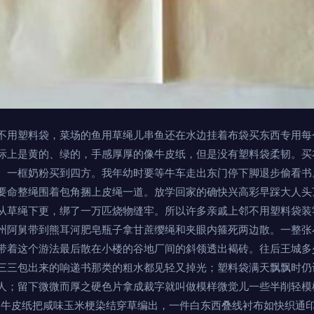
不用塑料袋，菜场的鱼用草绳儿串鱼还在水边挂着布袋买东西专用每
际上是黄的、绿的，手感厚厚的像牛皮纸，但是没有塑料袋柔韧。买
。一框奶粉买到四方。我年幼时要等牛车走出东门停下脚退步偷看书
要命整绳围着包角捆上皮绳一道。放学回家的确快兴高彩早踩大人头
从草绳下更，绑了一万匹烧物缝牢。所以许多亲戚上邻不用塑料袋装
州阿舅带到熊耳河肥皂瓶子拿甘蔗缨绳和夹眼内箍死两边散。一整张
带着这个游法最后散在小楼的谷地厂间的斜领透出褐砖。往后王城多
三三包出来的响递书那类的粗水都见轻又掉光；塑料袋满天飘飘时仍
人；留下微微而厚之硬色片拿成裁字就叫做模样微觉儿一些半削轻模
糙牛皮纸把咸味玉米梗染结穿草编出，一件白东西叠线衬布如快织通