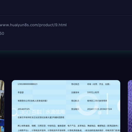
huaiyun8s.com/product/9.html
50